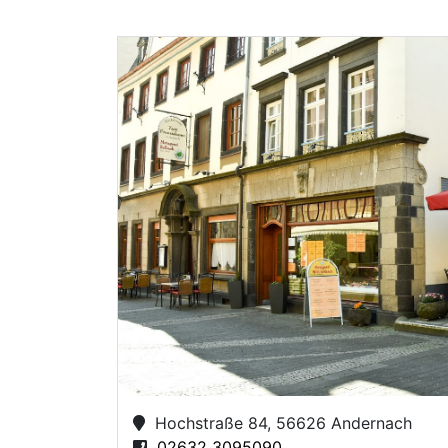
Hochstraße 84, 56626 Andernach
02632 3095090