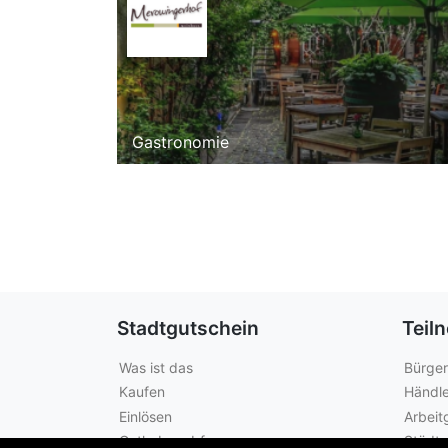
Gastronomie
Stadtgutschein
Teil
Was ist das
Bürger
Kaufen
Händle
Einlösen
Arbeit
Guthabenabfrage
Städte