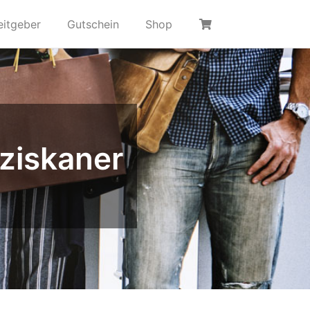
eitgeber
Gutschein
Shop
ziskaner