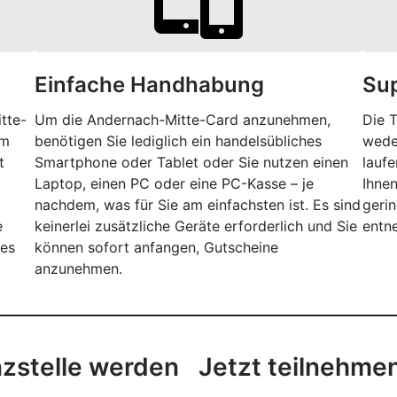
Einfache Handhabung
Sup
tte-
Um die Andernach-Mitte-Card anzunehmen,
Die T
em
benötigen Sie lediglich ein handelsübliches
wede
t
Smartphone oder Tablet oder Sie nutzen einen
laufe
Laptop, einen PC oder eine PC-Kasse – je
Ihnen
nachdem, was für Sie am einfachsten ist. Es sind
geri
e
keinerlei zusätzliche Geräte erforderlich und Sie
entn
hes
können sofort anfangen, Gutscheine
anzunehmen.
nzstelle werden
Jetzt teilnehme