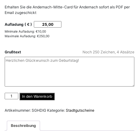
Erhalten Sie die Andernach-Mitte-Card für Andernach sofort als PDF per
Email zugeschickt
Aufladung ( € )
Minimale Aufladung:
€
10,00
Maximale Aufladung:
€
250,00
Grußtext
Noch
250
Zeichen,
4
Absätze
Andernach-
In den Warenkorb
Mitte-
Card
Artikelnummer:
SGHDIG
Kategorie:
Stadtgutscheine
Download
Menge
Beschreibung